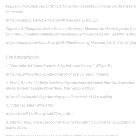
Figure 5: Chocolate oak, CCBY-SA 3.0 <https://creativecommons.org/licenses/b
Commons
https://commons.wikimedia.org/wiki/File:Fire_piston.jpg
Figure 7: Stiftunghistorische Museen Hamburg - Museum für Hamburgische Ges
DE<https://creativecommons.org/licenses/by/3.0/de/deed.en>, via Wikimedi
https://commons.wikimedia.org/wiki/File:Hamburg_Museum_2010-1207-217.jpg
Fonti dell'articolo:
1. "Controllo del fuoco da parte dei primi esseri umani". Wikipedia,
https://en.wikipedia.org/wiki/Control_of_fire_by_early_humans
2. Evans, Rhodri. "Antiche tecniche di produzione del fuoco: How Our Ancestor
Modern Fuels" Hillside Wood fuels, 15novembre 2023,
https://hswf.co.uk/blogs/burning-questions/ancient-fire-making
3. "Attaccabrighe" Wikipedia,
https://en.wikipedia.org/wiki/Fire_striker
4. Cipriani, Paul. "Fare il fuoco con laFlint e l'acciaio", Scuola di sensibilizzazion
marzo 2020,