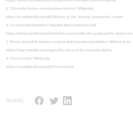
https://wildernessawareness.org/articles/flint-and-steel-firemaking/
5. "Storia del motore a combustione interna" Wikipedia,
https://en.wikipedia.org/wiki/History_of_the_internal_combustion_engine
6. "La storia dei fiammiferi" Swedish Match Industries AB,
https://www.swedishmatchindustries.com/en/the-fire-academy/the-history-of
7. "Breve storia della fiamma: La storia dell'accendino quotidiano" Wilsons & Co,
https://sharrowmills.com/pages/the-story-of-the-everyday-lighter
8. "Ferrocerium" Wikipedia,
https://en.wikipedia.org/wiki/Ferrocerium
SHARE: