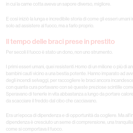
in cui la carne cotta aveva un sapore diverso, migliore.
E così iniziò la lunga e incredibile storia di come gli esseri uman
solo ad assistere al fuoco, ma a farlo proprio.
Il tempo delle braci prese in prestito
Per secoli il fuoco è stato un dono, non uno strumento.
I primi esseri umani, quei resistenti
Homo
di un milione o più di a
bambini cauti vicino a una bestia potente. Hanno imparato ad avvic
degli incendi selvaggi, per raccogliere le braci ancora incandes
con quanta cura portavano con sé queste preziose scintille come 
Speravano di tenerle in vita abbastanza a lungo da portare calore
da scacciare il freddo dal cibo che cacciavano.
Era un'epoca di dipendenza e di opportunità da cogliere. Ma all'i
dipendenza è cresciuto un seme di comprensione, una tranquilla
come si comportava il fuoco.