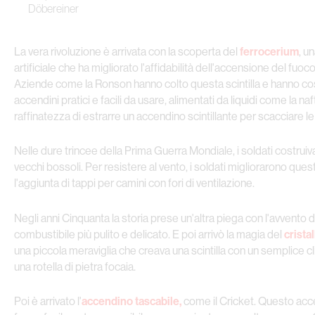
Döbereiner
La vera rivoluzione è arrivata con la scoperta del
ferrocerium
, u
artificiale che ha migliorato l'affidabilità dell'accensione del fuoco 
Aziende come la Ronson hanno colto questa scintilla e hanno cost
accendini pratici e facili da usare, alimentati da liquidi come la na
raffinatezza di estrarre un accendino scintillante per scacciare l
Nelle dure trincee della Prima Guerra Mondiale, i soldati costrui
vecchi bossoli. Per resistere al vento, i soldati migliorarono ques
l'aggiunta di tappi per camini con fori di ventilazione.
Negli anni Cinquanta la storia prese un'altra piega con l'avvento 
combustibile più pulito e delicato. E poi arrivò la magia del
crista
una piccola meraviglia che creava una scintilla con un semplice c
una rotella di pietra focaia.
Poi è arrivato l'
accendino tascabile,
come il Cricket. Questo acce