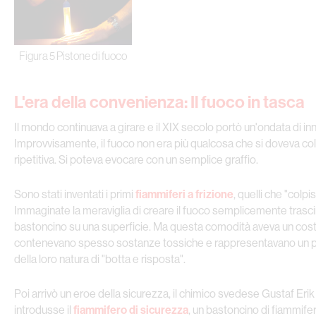
Figura 5 Pistone di fuoco
L'era della convenienza: Il fuoco in tasca
Il mondo continuava a girare e il XIX secolo portò un'ondata di in
Improvvisamente, il fuoco non era più qualcosa che si doveva col
ripetitiva. Si poteva evocare con un semplice graffio.
Sono stati inventati i primi
fiammiferi a frizione
, quelli che "colp
Immaginate la meraviglia di creare il fuoco semplicemente trasc
bastoncino su una superficie. Ma questa comodità aveva un costo:
contenevano spesso sostanze tossiche e rappresentavano un p
della loro natura di "botta e risposta".
Poi arrivò un eroe della sicurezza, il chimico svedese Gustaf Erik
introdusse il
fiammifero di sicurezza
, un bastoncino di fiammifer