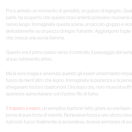
Poi è arrivato un momento di genialità, un guizzo di ingegno. Qu
parte, ha scoperto che queste braci ardenti potevano muoversi e
nuovo luogo. Immaginate questa scena: un piccolo gruppo è vici
delicatamente su un pezzo di legno fumante. Aggiungono fogli
che cresca una nuova fiamma.
Questo era il primo passo verso il controllo, il passaggio dal se
al suo nutrimento attivo.
Ma la vera magia è avvenuta quando gli esseri umani hanno impara
fuoco da nient'altro che legno. Immaginate la pazienza e la pers
sfregavano tra loro i bastoncini. Ora dopo ora, i loro muscoli soffr
speranze aumentavano con il primo filo di fumo.
Il
trapano a mano
, un semplice bastone fatto girare su una base 
prova di pura forza di volontà. Richiedeva forza e uno sforzo in
il piccolo fuoco finalmente si accendeva, doveva sembrare di evo