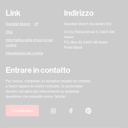
Link
Indirizzo
Swedish Match
Swedish Match Accendini B.V.
FAQ
A.H.G. Fokkerstraat 5, 9403 AM
Assen
Informativa sulla privacy e sui
P.O. Box 82 9400 AB Assen
cookie
Paesi Bassi
Impostazioni dei cookie
Entrare in contatto
Per favore, compilate un semplice modulo di contatto
e fateci sapere le vostre richieste. Ci aiuterebbe
davvero ad agire più velocemente su qualsiasi
questione che possiate avere. Grazie!
Contattateci