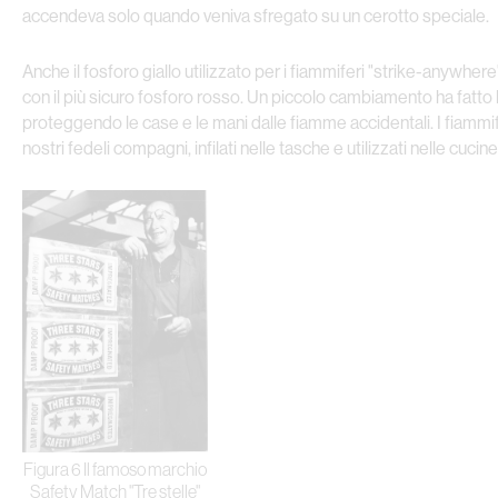
accendeva solo quando veniva sfregato su un cerotto speciale.
Anche il fosforo giallo utilizzato per i fiammiferi "strike-anywhere
con il più sicuro fosforo rosso. Un piccolo cambiamento ha fatto l
proteggendo le case e le mani dalle fiamme accidentali. I fiammif
nostri fedeli compagni, infilati nelle tasche e utilizzati nelle cucine
Figura 6 Il famoso marchio
Safety Match "Tre stelle"