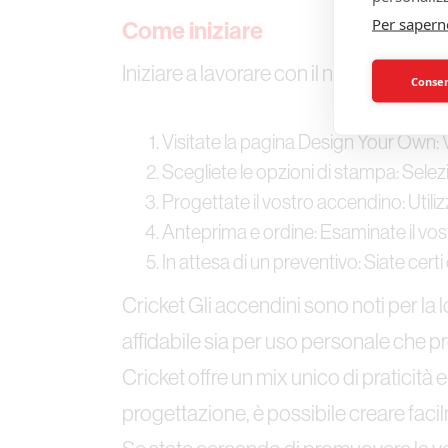
Per sapern
Come iniziare
Iniziare a lavorare con il nostro strume
Consent
Visitate la pagina Design Your Own: V
Scegliete le opzioni di stampa: Selezi
Progettate il vostro accendino: Utiliz
Anteprima e ordine: Esaminate il vost
In attesa di un preventivo: Siate certi
Cricket Gli accendini sono noti per la l
affidabile sia per uso personale che 
Cricket offre un mix unico di praticità 
progettazione, è possibile creare faci