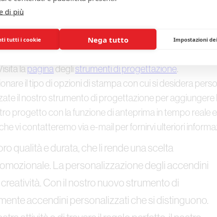
e di più
nto di progettazione è facile. È sufficiente:
Nega tutto
i tutti i cookie
Impostazioni de
isita la
pagina
degli
strumenti di progettazione
.
onare il tipo di opzioni di stampa con cui si desidera perso
zate il nostro strumento di progettazione per aggiungere le
ro progetto con la funzione di anteprima in tempo reale e 
 che vi contatteremo via e-mail per fornirvi ulteriori inform
oro qualità e durata, che li rende una scelta
promozionale. La personalizzazione degli accendini
e creatività. Con il nostro nuovo strumento di
lmente accendini personalizzati che si distinguono.