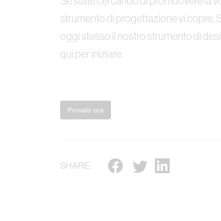
Se state cercando di promuovere la vostr
strumento di progettazione vi copre. Si
oggi stesso il nostro strumento di desi
qui per iniziare.
Provalo ora
SHARE: