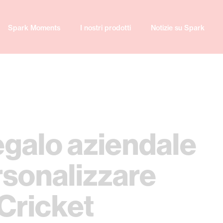
Spark Moments
I nostri prodotti
Notizie su Spark
egalo aziendale
rsonalizzare
Cricket