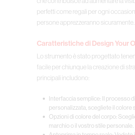
che contribuisce ad aumentare la visibi
perfetti come regali per ogni occasi
persone apprezzeranno sicuramente.
Caratteristiche di Design Your
Lo strumento è stato progettato tenen
facile per chiunque la creazione di str
principali includono:
Interfaccia semplice: Il processo di
personalizzata, scegliete il colore 
Opzioni di colore del corpo: Scegli
marchio o il vostro stile personale.
Anteprima in tempo reale: Vedete i