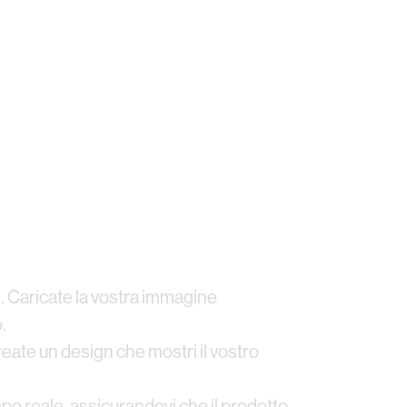
gi. Caricate la vostra immagine
.
reate un design che mostri il vostro
po reale, assicurandovi che il prodotto