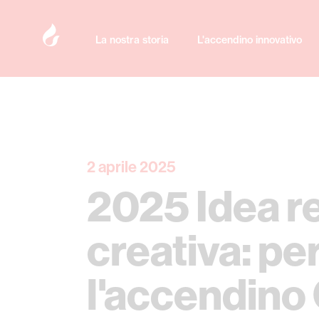
La nostra storia
L'accendino innovativo
2 aprile 2025
2025 Idea r
creativa: pe
l'accendino 