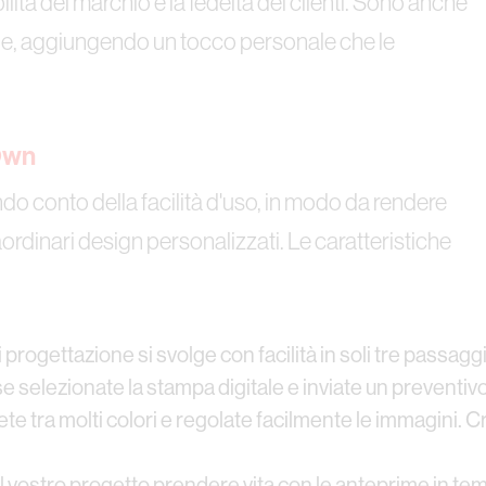
lità del marchio e la fedeltà dei clienti. Sono anche
one, aggiungendo un tocco personale che le
 Own
do conto della facilità d'uso, in modo da rendere
aordinari design personalizzati. Le caratteristiche
 progettazione si svolge con facilità in soli tre passag
se selezionate la stampa digitale e inviate un preventivo
ete tra molti colori e regolate facilmente le immagini. C
l vostro progetto prendere vita con le anteprime in tem