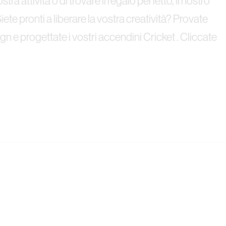
a attività o di trovare il regalo perfetto, il nostro
ete pronti a liberare la vostra creatività? Provate
gn e progettate i vostri accendini Cricket . Cliccate