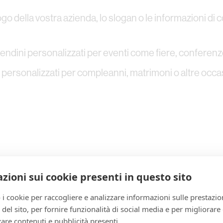
go della vostra azienda, lo slogan o le informazioni di c
ndini personalizzati per eventi come fiere, conferenze 
 personalizzati per compleanni, matrimoni o altre occas
zioni sui cookie presenti in questo sito
 i cookie per raccogliere e analizzare informazioni sulle prestazio
zo del sito, per fornire funzionalità di social media e per migliorare
are contenuti e pubblicità presenti.