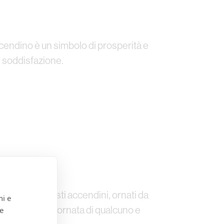
ccendino è un simbolo di prosperità e
e soddisfazione.
di donare. Questi accendini, ornati da
ni e
egreranno la giornata di qualcuno e
 e