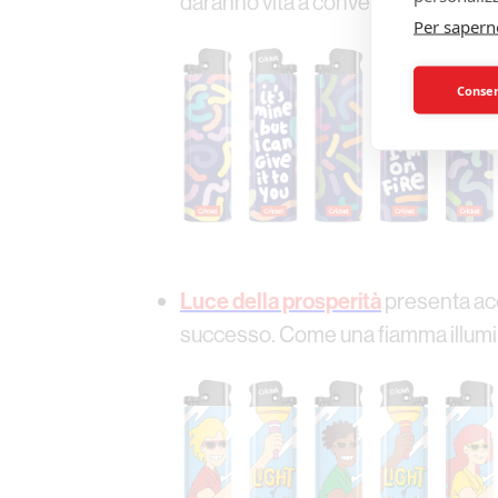
daranno vita a conversazioni signifi
Per sapern
Consent
Luce della prosperità
presenta acc
successo. Come una fiamma illumina