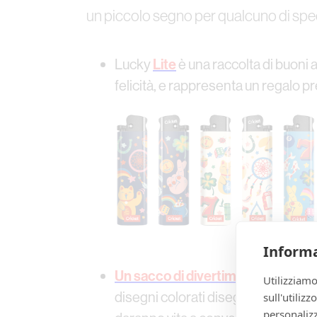
un piccolo segno per qualcuno di spe
‍Lucky
Lite
è una raccolta di buoni 
felicità, e rappresenta un regalo 
Informa
Un sacco di divertimento
celebra 
Utilizziamo
disegni colorati disegnati a mano 
sull'utiliz
personalizz