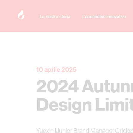
La nostra storia
L'accendino innovativo
10 aprile 2025
2024 Autun
Design Limi
Yuexin |Junior Brand Manager Cricke