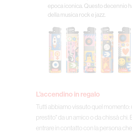
epoca iconica. Questo decennio ha 
della musica rock e jazz.
L'accendino in regalo
Tutti abbiamo vissuto quel momento: 
prestito" da un amico o da chissà chi
entrare in contatto con la persona ch