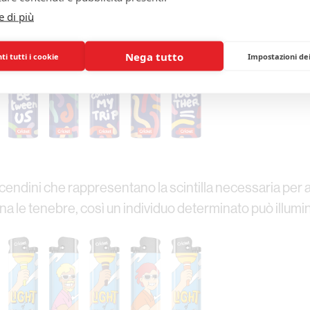
cative sulla sua storia unica.
e di più
Nega tutto
i tutti i cookie
Impostazioni de
endini che rappresentano la scintilla necessaria per ac
 le tenebre, così un individuo determinato può illumin