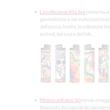
La collezione 60s live
presenta una
geometriche e dai motivi psichedelici
dell'epoca. Inoltre, la collezione t
and roll, del soul e del folk.
Ritorno agli anni '60
rende omaggio 
Sessanta. Incorporando vari element