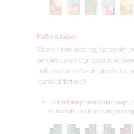
Fatto o falso
Stiamo infondendo negli accendini una 
pensiero critico. Ogni accendino pres
un'illustrazione affascinante e l'altra u
realtà o di finzione
?
‍Fact
or Fake
presenta un design uni
se le strutture o le tecnologie raffi