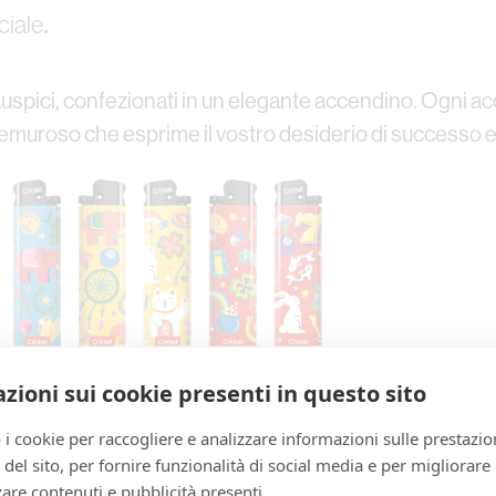
ciale
.‍
auspici, confezionati in un elegante accendino. Ogni a
premuroso che esprime il vostro desiderio di successo 
zioni sui cookie presenti in questo sito
il mondo vibrante della street art e il semplice piacere 
 i cookie per raccogliere e analizzare informazioni sulle prestazio
e da messaggi edificanti, sono doni pensierosi che rall
zo del sito, per fornire funzionalità di social media e per migliorare
are contenuti e pubblicità presenti.