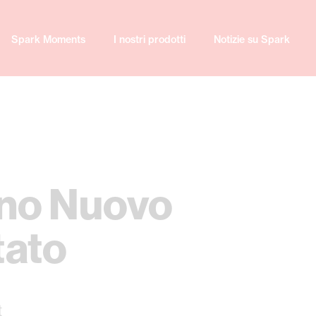
Spark Moments
I nostri prodotti
Notizie su Spark
no Nuovo
tato
t