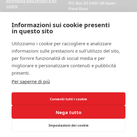
Informativa sulla privacy e sui
P.O. Box 82 9400 AB Assen
cookie
Paesi Bassi
Impostazioni dei cookie
Informazioni sui cookie presenti
in questo sito
Entrare in contatto
Utilizziamo i cookie per raccogliere e analizzare
Per favore, compilate un semplice modulo di contatto
informazioni sulle prestazioni e sull'utilizzo del sito,
e fateci sapere le vostre richieste. Ci aiuterebbe
davvero ad agire più velocemente su qualsiasi
per fornire funzionalità di social media e per
questione che possiate avere. Grazie!
migliorare e personalizzare contenuti e pubblicità
presenti.
Contattateci
Per saperne di più
Consenti tutti i cookie
Nega tutto
© 2025 Swedish Match Cricket
Impostazioni dei cookie