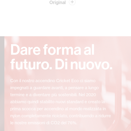
Original
Dare forma al
futuro. Di nuovo.
Con il nostro accendino Cricket Eco ci siamo
impegnati a guardare avanti, a pensare a lungo
termine e a diventare più sostenibili. Nel 2020
abbiamo quindi stabilito nuovi standard e creato la
prima scocca per accendino al mondo realizzata in
nylon completamente riciclato, contribuendo a ridurre
le nostre emissioni di CO2 del 76%.