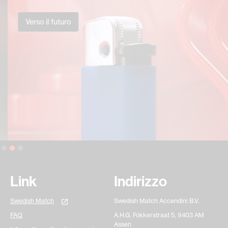
Verso il futuro
Slide 2 of 3.
Link
Indirizzo
Swedish Match
Swedish Match Accendini B.V.
FAQ
A.H.G. Fokkerstraat 5, 9403 AM
Assen