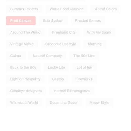
Summer Posters
World Food Classics
Astral Colors
Fruit Canvas
Sola System
Frosted Games
Around The World
Freehand City
With My Spark
Vintage Music
Crocodile Lifestyle
Morning!
Calma
Natural Company
The 60s Live
Back to the 60s
Lucky Lite
Lot of fun
Light of Prosperity
Gastop
Fireworks
Goodbye designers
Internal Extravaganza
Whimsical World
Dopamine Decor
Meow Style