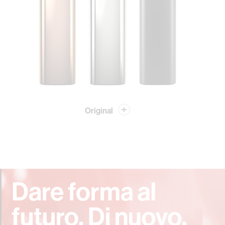
Original
Dare forma al
futuro. Di nuovo.