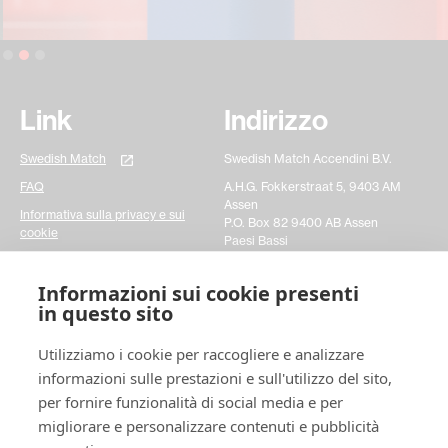
Slide 2 of 3.
Link
Indirizzo
Swedish Match
Swedish Match Accendini B.V.
FAQ
A.H.G. Fokkerstraat 5, 9403 AM
Assen
Informativa sulla privacy e sui
P.O. Box 82 9400 AB Assen
cookie
Paesi Bassi
Impostazioni dei cookie
Informazioni sui cookie presenti
in questo sito
Entrare in contatto
Utilizziamo i cookie per raccogliere e analizzare
Per favore, compilate un semplice modulo di contatto
informazioni sulle prestazioni e sull'utilizzo del sito,
e fateci sapere le vostre richieste. Ci aiuterebbe
davvero ad agire più velocemente su qualsiasi
per fornire funzionalità di social media e per
questione che possiate avere. Grazie!
migliorare e personalizzare contenuti e pubblicità